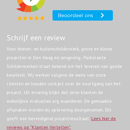
Schrijf een review
Voor binnen- en buitenschilderwerk, grote en kleine
projecten in Den Haag en omgeving: Parkstaete
Schilderwerken staat bekend om het leveren van goede
kwaliteit. Wij werken volgens de wens van onze
cliënten en houden contact over de voortgang van het
project. Uit ervaring blijkt dat onze klanten de
wekelijkse evaluaties erg waarderen. De gemaakte
afspraken worden bij oplevering doorgenomen. Dit
geeft een bevredigend projectresultaat.
Lees hier de
reviews op "Klanten Vertellen".