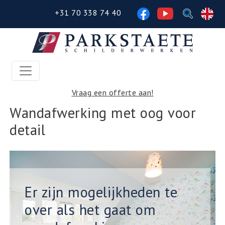
Volg
+31 70 338 74 40
ons
op
Facebook
Vraag een offerte aan!
Wandafwerking met oog voor
detail
Er zijn mogelijkheden te
over als het gaat om