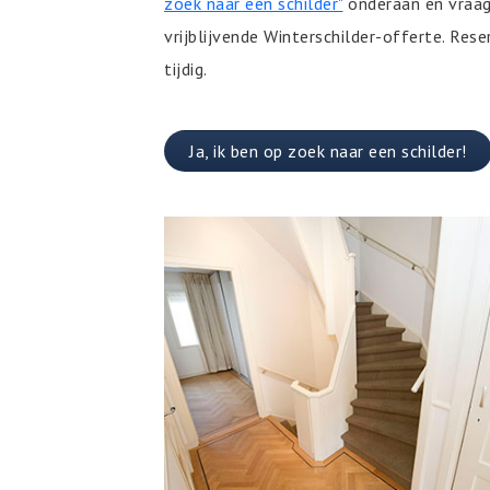
zoek naar een schilder"
onderaan en vraag
vrijblijvende Winterschilder-offerte. Rese
tijdig.
Ja, ik ben op zoek naar een schilder!