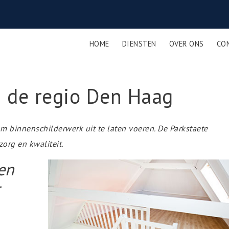
HOME
DIENSTEN
OVER ONS
CO
n de regio Den Haag
om binnenschilderwerk uit te laten voeren. De Parkstaete
org en kwaliteit.
 en
r