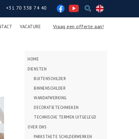
Volg
+31 70 338 74 40
ons
op
Vraag een offerte aan!
NTACT
VACATURE
Facebook
HOME
DIENSTEN
BUITENSCHILDER
BINNENSCHILDER
WANDAFWERKING
DECORATIETECHNIEKEN
TECHNISCHE TERMEN UITGELEGD
OVER ONS
PARKSTAETE SCHILDERWERKEN