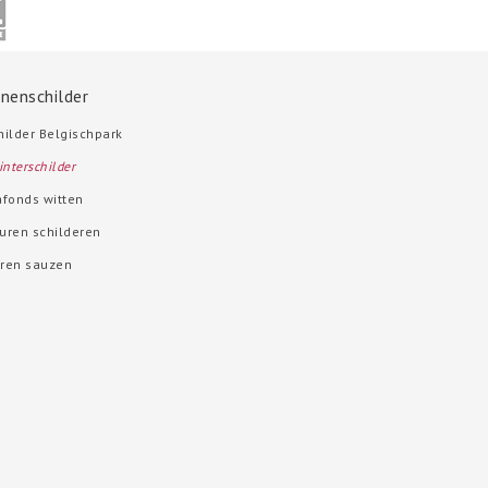
nnenschilder
hilder Belgischpark
nterschilder
afonds witten
uren schilderen
ren sauzen