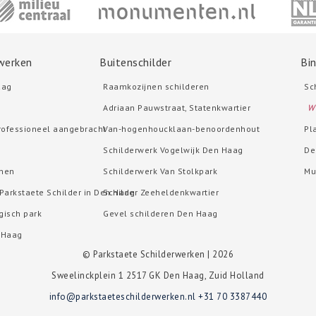
rwerken
Buitenschilder
Bi
aag
Raamkozijnen schilderen
Sc
Adriaan Pauwstraat, Statenkwartier
Wi
rofessioneel aangebracht
Van-hogenhoucklaan-benoordenhout
Pl
Schilderwerk Vogelwijk Den Haag
De
jnen
Schilderwerk Van Stolkpark
Mu
 Parkstaete Schilder in Den Haag
Schilder Zeeheldenkwartier
gisch park
Gevel schilderen Den Haag
 Haag
©
Parkstaete Schilderwerken
| 2026
Sweelinckplein 1
2517 GK
Den Haag
,
Zuid Holland
info@parkstaeteschilderwerken.nl
+31 70 3387440