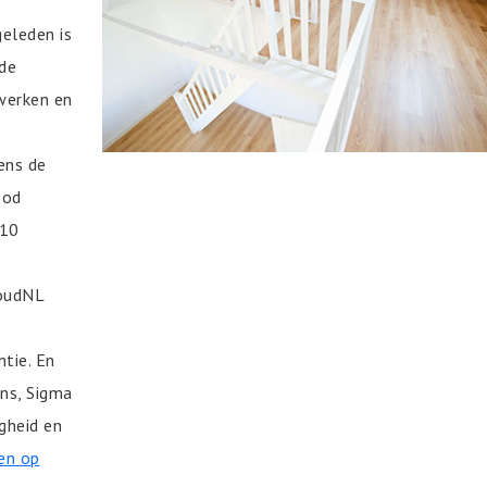
geleden is
de
werken en
ens de
bod
 10
houdNL
tie. En
ns, Sigma
gheid en
ben op